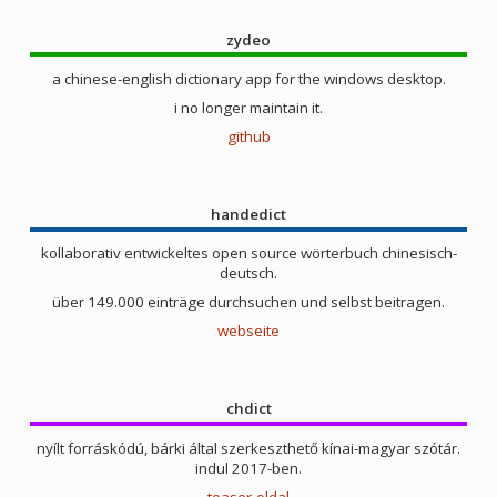
zydeo
a chinese-english dictionary app for the windows desktop.
i no longer maintain it.
github
handedict
kollaborativ entwickeltes open source wörterbuch chinesisch-
deutsch.
über 149.000 einträge durchsuchen und selbst beitragen.
webseite
chdict
nyílt forráskódú, bárki által szerkeszthető kínai-magyar szótár.
indul 2017-ben.
teaser-oldal